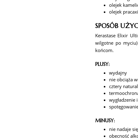
olejek kamel
olejek pracax
SPOSÓB UŻYC
Kerastase Elixir U
wilgotne po myciu)
końcom.
PLUSY:
wydajny
nie obciąża 
cztery natural
termoochron
wygładzenie 
spotęgowani
MINUSY:
nie nadaje si
obecność alko