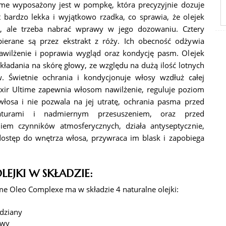
ltime wyposażony jest w pompkę, która precyzyjnie dozuje
t bardzo lekka i wyjątkowo rzadka, co sprawia, że olejek
e, ale trzeba nabrać wprawy w jego dozowaniu. Cztery
pierane są przez ekstrakt z róży. Ich obecność odżywia
awilżenie i poprawia wygląd oraz kondycję pasm. Olejek
akładania na skórę głowy, ze względu na dużą ilość lotnych
ów. Świetnie ochrania i kondycjonuje włosy wzdłuż całej
lixir Ultime zapewnia włosom nawilżenie, reguluje poziom
osa i nie pozwala na jej utratę, ochrania pasma przed
aturami i nadmiernym przesuszeniem, oraz przed
iem czynników atmosferycznych, działa antyseptycznie,
ostęp do wnętrza włosa, przywraca im blask i zapobiega
EJKI W SKŁADZIE:
ime Oleo Complexe ma w składzie 4 naturalne olejki:
dziany
owy