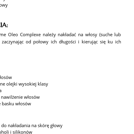
iowy
i
IA:
ltime Oleo Complexe należy nakładać na włosy (suche lub
 zaczynając od połowy ich długości i kierując się ku ich
włosów
ne olejki wysokiej klasy
a
i nawilżenie włosów
e basku włosów
ę do nakładania na skórę głowy
holi i silikonów