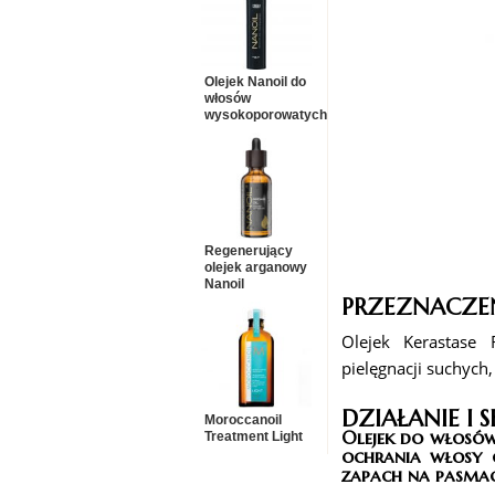
Olejek Nanoil do
włosów
wysokoporowatych
Regenerujący
olejek arganowy
Nanoil
PRZEZNACZEN
Olejek Kerastase 
pielęgnacji suchych
DZIAŁANIE I S
Moroccanoil
Olejek do włosów
Treatment Light
ochrania włosy c
zapach na pasmac