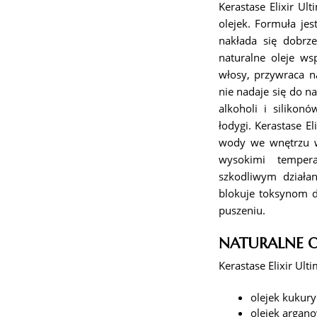
Kerastase Elixir U
olejek. Formuła jes
nakłada się dobrz
naturalne oleje ws
włosy, przywraca n
nie nadaje się do n
alkoholi i silikon
łodygi. Kerastase E
wody we wnętrzu wł
wysokimi temper
szkodliwym działan
blokuje toksynom d
puszeniu.
NATURALNE OL
Kerastase Elixir Ult
olejek kukury
olejek argan